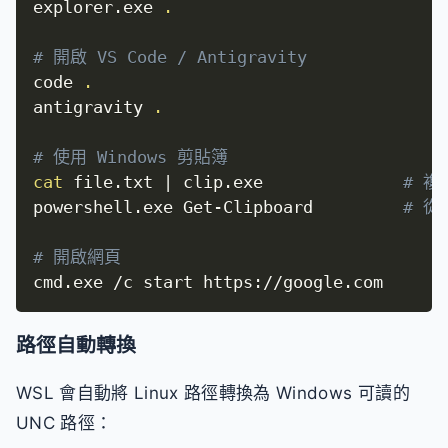
explorer.exe 
.
# 開啟 VS Code / Antigravity
code 
.
antigravity 
.
# 使用 Windows 剪貼簿
cat
 file.txt 
|
 clip.exe              
# 
powershell.exe Get-Clipboard         
# 
# 開啟網頁
cmd.exe /c start https://google.com
路徑自動轉換
WSL 會自動將 Linux 路徑轉換為 Windows 可讀的
UNC 路徑：