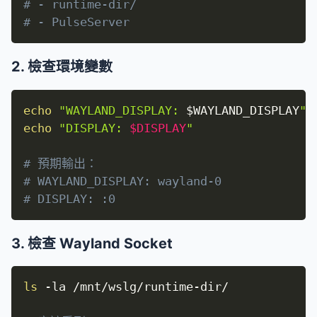
# - runtime-dir/
# - PulseServer
2. 檢查環境變數
echo
"WAYLAND_DISPLAY: 
$WAYLAND_DISPLAY
"
echo
"DISPLAY: 
$DISPLAY
"
# 預期輸出：
# WAYLAND_DISPLAY: wayland-0
# DISPLAY: :0
3. 檢查 Wayland Socket
ls
-la
 /mnt/wslg/runtime-dir/
