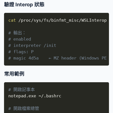
驗證 Interop 狀態
cat
 /proc/sys/fs/binfmt_misc/WSLInterop

# 輸出：
# enabled
# interpreter /init
# flags: P
# magic 4d5a    ← MZ header (Windows PE 
常用範例
# 開啟記事本
notepad.exe ~/.bashrc

# 開啟檔案總管