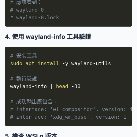
# 應該看到：
# wayland-0
# wayland-0.lock
4. 使用 wayland-info 工具驗證
# 安裝工具
sudo
apt
install
-y
 wayland-utils

# 執行驗證
wayland-info 
|
head
-30
# 成功輸出應包含：
# interface: 'wl_compositor', version: 4
# interface: 'xdg_wm_base', version: 1
5. 檢查 WSLg 版本