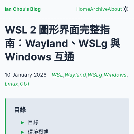
Skip to main content
Ian Chou's Blog
Home
Archive
About
Top level navig
WSL 2 圖形界面完整指
南：Wayland、WSLg 與
Windows 互通
10 January 2026
WSL
,
Wayland
,
WSLg
,
Windows
,
Linux
,
GUI
目錄
目錄
環境概述