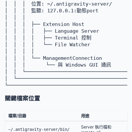
│  │  │  位置: ~/.antigravity-server/       
│  │  │  監聽: 127.0.0.1:動態port             
│  │  │                                    
│  │  │  ├── Extension Host                
│  │  │  │   ├── Language Server           
│  │  │  │   ├── Terminal 控制              
│  │  │  │   └── File Watcher              
│  │  │  │                                 
│  │  │  └── ManagementConnection          
│  │  │       └── 與 Windows GUI 通訊        
│  │  └────────────────────────────────────
│  └───────────────────────────────────────
關鍵檔案位置
檔案/目錄
用途
Server 執行檔和
~/.antigravity-server/bin/